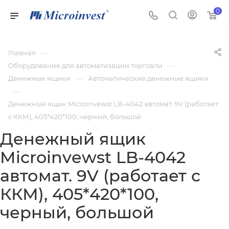
0
—
Главная
—
Оборудование для автоматизации торговли
—
Денежные ящики
Автоматические денежные ящики
—
Денежный ящик Microinvewst LB-4042 автомат. 9V (работает
с ККМ), 405*420*100, черный, большой
Денежный ящик
Microinvewst LB-4042
автомат. 9V (работает с
ККМ), 405*420*100,
черный, большой