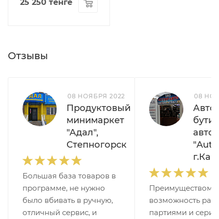
25 250
тенге
Отзывы
08 НОЯБРЯ 2022
08 НОЯ
Продуктовый
Авто
минимаркет
бути
"Адал",
авто
Степногорск
"Auto
г.Кар
Большая база товаров в
программе, не нужно
Преимуществом 
было вбивать в ручную,
возможность рабо
отличный сервис, и
партиями и сери