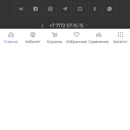
+7 7172 57-15-15
microinvest@brost.kz
Главная
Кабинет
Корзина
Избранные
Сравнение
Каталог
ПОДПИСАТЬСЯ НА РАССЫЛКУ
ПОЛИТИКА КОНФИДЕНЦИАЛЬНОСТИ
1996-2026 © ГК БизнесРОСТ: Microinvest - легкая программа
для автоматизации.