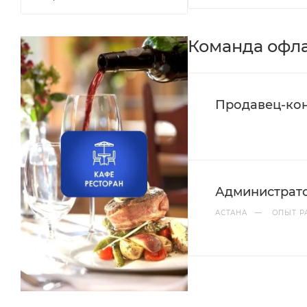
Команда офл
Продавец-кон
Администрат
АСТАНА
—
ОПЫТ Р