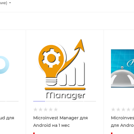
ние)
oud для
Microinvest Manager для
Microinves
Android на 1 мес
для Androi