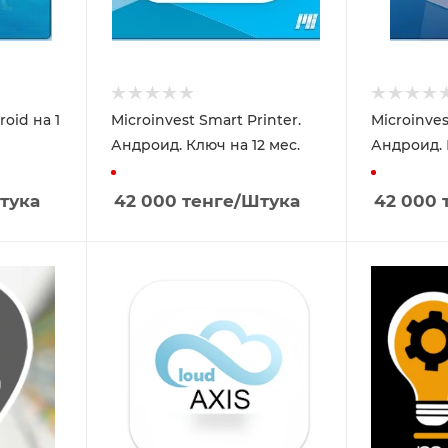
roid на 1
Microinvest Smart Printer.
Microinves
Андроид. Ключ на 12 мес.
тука
42 000
тенге
/Штука
42 000
т