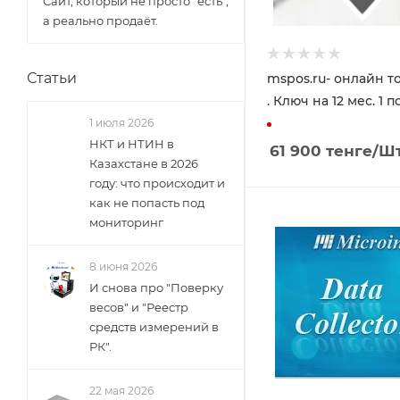
Сайт, который не просто “есть”,
а реально продаёт.
Статьи
mspos.ru- онлайн т
. Ключ на 12 мес. 1 п
1 июля 2026
НКТ и НТИН в
61 900
тенге
/Ш
Казахстане в 2026
году: что происходит и
как не попасть под
мониторинг
8 июня 2026
И снова про "Поверку
весов" и "Реестр
средств измерений в
РК".
22 мая 2026