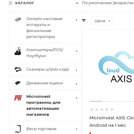
По умолчанию (возраста
КАТАЛОГ
Онлайн кассовые
Цена
аппараты и
фискальные
регистраторы
Компьютеры/POS/
Ноутбуки
Сканеры штрих кода
Денежные ящики
Microinvest
программы для
автоматизации
магазинов
Microinvest AXIS Cl
Android на 1 мес
Весы торговые