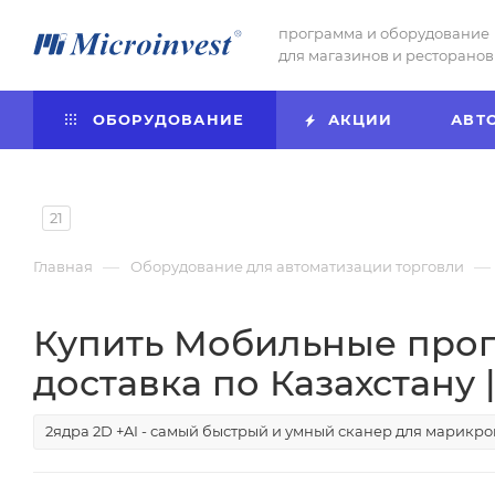
программа и оборудование
для магазинов и ресторанов
ОБОРУДОВАНИЕ
АКЦИИ
АВТ
21
—
—
Главная
Оборудование для автоматизации торговли
Купить Мобильные прог
доставка по Казахстану |
2ядра 2D +AI - самый быстрый и умный сканер для марикр