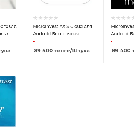
орговля.
Microinvest AXIS Cloud для
Microinve
ольз.
Android Бессрочная
Android Б
тука
89 400
тенге
/Штука
89 400
т