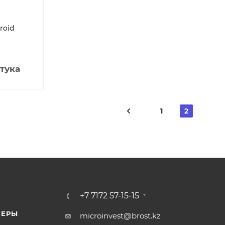
roid
тука
1
2
+7 7172 57-15-15
НЕРЫ
microinvest@brost.kz