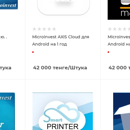
ю. .
Microinvest AXIS Cloud для
Microinve
Android на 1 год
Android на
тука
42 000
тенге
/Штука
42 000
т