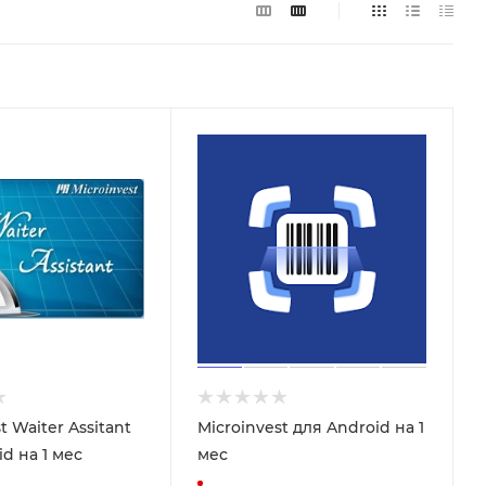
t Waiter Assitant
Microinvest для Android на 1
d на 1 мес
мес