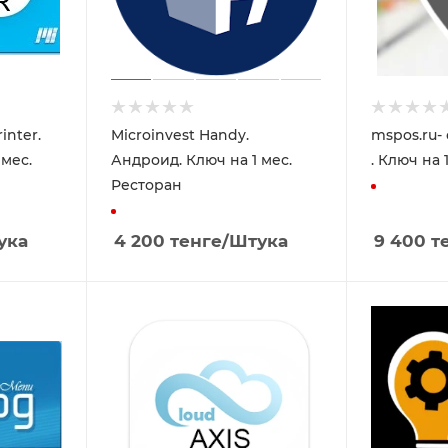
inter.
Microinvest Handy.
mspos.ru-
 мес.
Андроид. Ключ на 1 мес.
. Ключ на 1
Ресторан
ука
4 200
тенге
/Штука
9 400
т