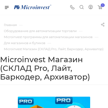
0
—
Главная
—
Оборудование для автоматизации торговли
—
Microinvest программы для автоматизации магазинов
—
Для магазинов и бутиков
Microinvest Магазин (СКЛАД Pro, Лайт, Баркодер, Архиватор)
Microinvest Магазин
(СКЛАД Pro, Лайт,
Баркодер, Архиватор)