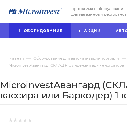
программа и оборудование
для магазинов и ресторанов
ОБОРУДОВАНИЕ
АКЦИИ
АВТ
—
—
Главная
Оборудование для автоматизации торговли
MicroinvestАвангард (СКЛАД Prо лицензия администратора +
MicroinvestАвангард (СКЛ
кассира или Баркодер) 1