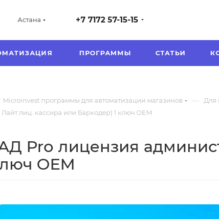
+7 7172 57-15-15
Астана
ОМАТИЗАЦИЯ
ПРОГРАММЫ
СТАТЬИ
К
—
Microinvest программы для автоматизации магазинов
Для 
 Лайт лиц. кассира или Баркодер) 1 ключ ОЕМ
АД Prо лицензия админист
 ключ ОЕМ