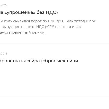
1.2022
на «упрощенке» без НДС?
ом году снизился порог по НДС до 61 млн тг/год и при
вынужден платить НДС (+12% налогов) и как
щеустановленный режим.
2.2018
оровства кассира (сброс чека или