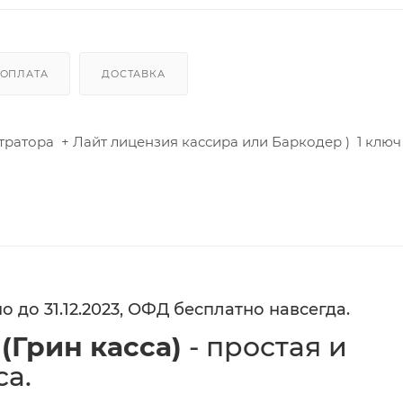
ОПЛАТА
ДОСТАВКА
тратора + Лайт лицензия кассира или Баркодер ) 1 клю
о до 31.12.2023, ОФД бесплатно навсегда.
 (Грин касса)
- простая и
са.