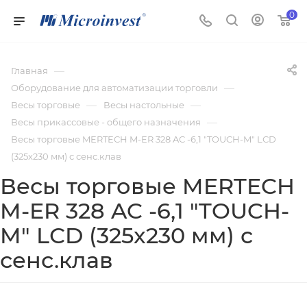
0
—
Главная
—
Оборудование для автоматизации торговли
—
—
Весы торговые
Весы настольные
—
Весы прикассовые - общего назначения
Весы торговые MERTECH M-ER 328 AC -6,1 "TOUCH-M" LСD
(325x230 мм) с сенс.клав
Весы торговые MERTECH
M-ER 328 AC -6,1 "TOUCH-
M" LСD (325x230 мм) с
сенс.клав