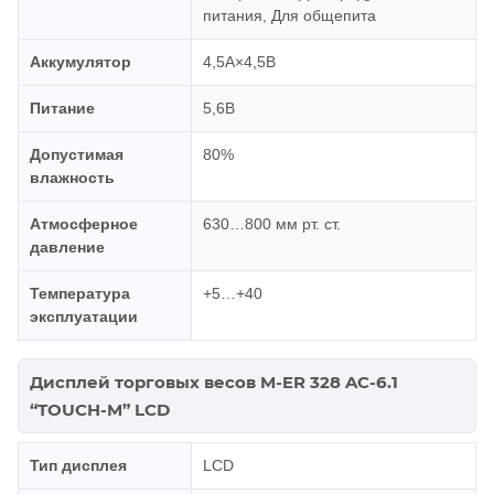
питания, Для общепита
Аккумулятор
4,5А×4,5В
Питание
5,6В
Допустимая
80%
влажность
Атмосферное
630…800 мм рт. ст.
давление
Температура
+5…+40
эксплуатации
Дисплей торговых весов M-ER 328 AC-6.1
“TOUCH-M” LCD
Тип дисплея
LCD