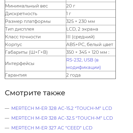
Минимальный вес
20 г
Дискретность
1 г
Размер платформы
325 × 230 мм
Тип дисплея
LCD, 2 экрана
Класс точности
III (средний)
Корпус
ABS+PC, белый цвет
Габариты (Ш×Г×В)
350 × 345 × 120 мм :
RS-232, USB (в
Интерфейсы
модификации)
Гарантия
2 года
Смотрите также
MERTECH M-ER 328 AC-15.2 “TOUCH-M” LCD
MERTECH M-ER 328 AC-32.5 “TOUCH-M” LCD
MERTECH M-ER 327 AC “CEED” LCD