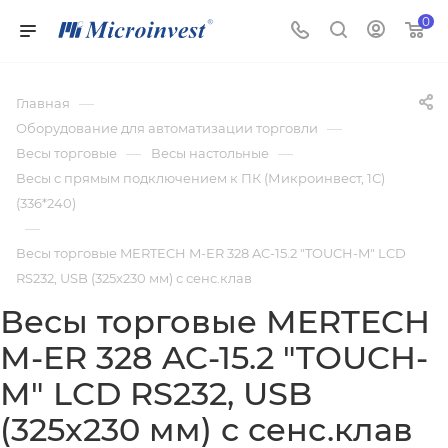
0
—
Главная
—
Оборудование для автоматизации торговли
—
—
Весы торговые
Весы настольные
Весы с прямым подключением к ПК (Микроинвест, 1С)
(336*240)
—
Весы торговые MERTECH M-ER 328 AC-15.2 "TOUCH-M" LCD
RS232, USB (325x230 мм) с сенс.клав
Весы торговые MERTECH
M-ER 328 AC-15.2 "TOUCH-
M" LCD RS232, USB
(325x230 мм) с сенс.клав