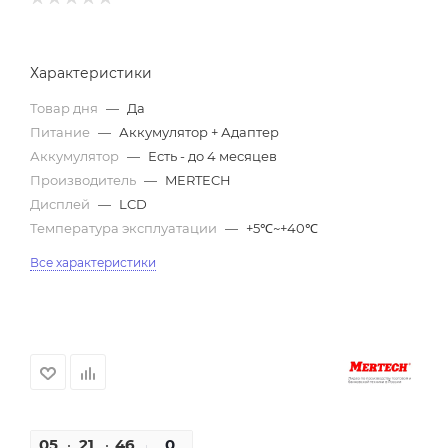
Характеристики
Товар дня
—
Да
Питание
—
Аккумулятор + Адаптер
Аккумулятор
—
Есть - до 4 месяцев
Производитель
—
MERTECH
Дисплей
—
LCD
Температура эксплуатации
—
+5℃~+40℃
Все характеристики
05
21
46
18
0