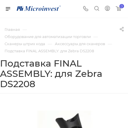
0
—
Главная
—
Оборудование для автоматизации торговли
—
—
Сканеры штрих кода
Аксессуары для сканеров
Подставка FINAL ASSEMBLY: для Zebra DS2208
Подставка FINAL
ASSEMBLY: для Zebra
DS2208