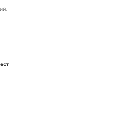
ий.
ест