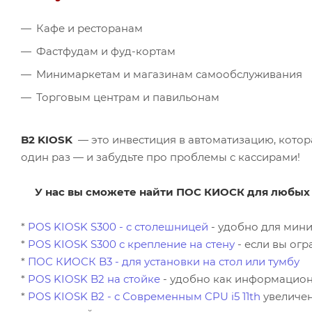
Кафе и ресторанам
Фастфудам и фуд-кортам
Минимаркетам и магазинам самообслуживания
Торговым центрам и павильонам
B2 KIOSK
— это инвестиция в автоматизацию, котора
один раз — и забудьте про проблемы с кассирами!
У нас вы сможете найти ПОС КИОСК для любых
*
POS KIOSK S300 - с столешницей
- удобно для мини
*
POS KIOSK S300 с крепление на стену
- если вы ог
*
ПОС КИОСК B3 - для установки на стол или тумбу
*
POS KIOSK B2 на стойке
- удобно как информационн
*
POS KIOSK B2 - с Современным CPU i5 11th
увеличен