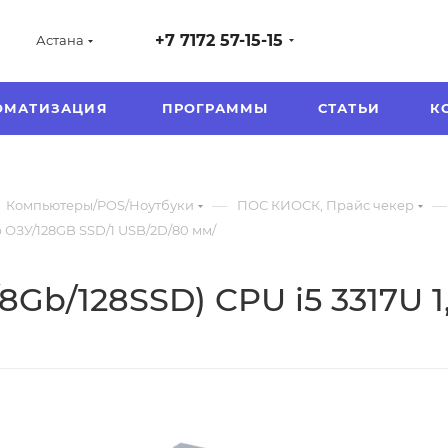
+7 7172 57-15-15
Астана
ОМАТИЗАЦИЯ
ПРОГРАММЫ
СТАТЬИ
К
—
—
Компьютеры/POS/Ноутбуки
ПОС КИОСК, Прайс чекер
8Gb ОЗУ/128GB SSD/1 USB/2D/80 мм/
i5/8Gb/128SSD) CPU i5 3317