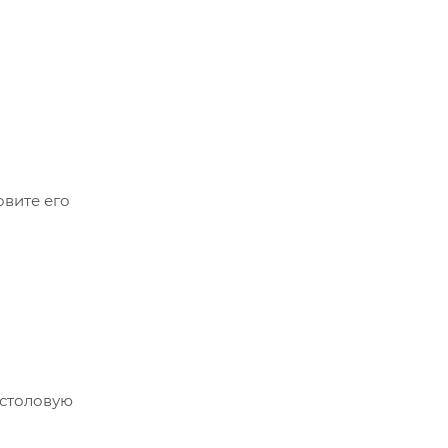
овите его
 столовую