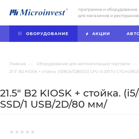
программа и оборудование
для магазинов и ресторанов
ОБОРУДОВАНИЕ
АКЦИИ
АВТ
—
—
Главная
Оборудование для автоматизации торговли
21.5" B2 KIOSK + стойка. (i5/8Gb/128SSD) CPU i5 3317U 1,7GHz/
21.5" B2 KIOSK + стойка. (
SSD/1 USB/2D/80 мм/