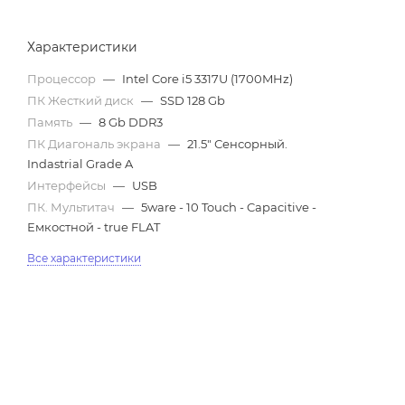
Характеристики
Процессор
—
Intel Core i5 3317U (1700MHz)
ПК Жесткий диск
—
SSD 128 Gb
Память
—
8 Gb DDR3
ПК Диагональ экрана
—
21.5" Сенсорный.
Indastrial Grade A
Интерфейсы
—
USB
ПК. Мультитач
—
5ware - 10 Touch - Capacitive -
Емкостной - true FLAT
Все характеристики