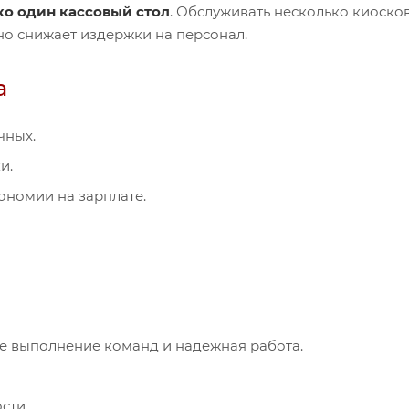
ко один кассовый стол
. Обслуживать несколько киоско
но снижает издержки на персонал.
а
чных.
и.
ономии на зарплате.
 выполнение команд и надёжная работа.
сти.