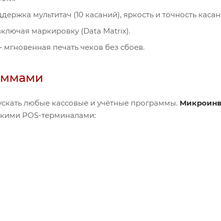
ддержка мультитач (10 касаний), яркость и точность касан
ключая маркировку (Data Matrix).
 мгновенная печать чеков без сбоев.
аммами
пускать любые кассовые и учётные программы.
Микроинв
скими POS-терминалами: