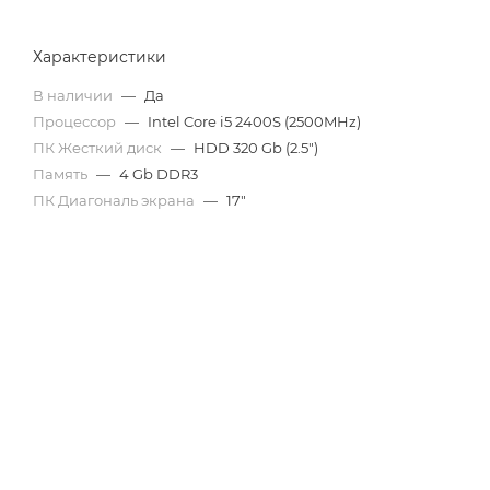
Характеристики
В наличии
—
Да
Процессор
—
Intel Core i5 2400S (2500MHz)
ПК Жесткий диск
—
HDD 320 Gb (2.5")
Память
—
4 Gb DDR3
ПК Диагональ экрана
—
17"