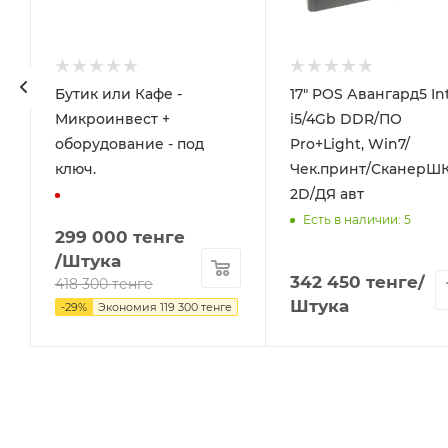
Бутик или Кафе -
17" POS Авангард5 In
Микроинвест +
i5/4Gb DDR/ПО
оборудование - под
Pro+Light, Win7/
ключ.
Чек.принт/СканерШ
2D/ДЯ авт
Есть в наличии: 5
299 000
тенге
/Штука
342 450
тенге
/
418 300
тенге
Штука
-
29
%
Экономия
119 300
тенге