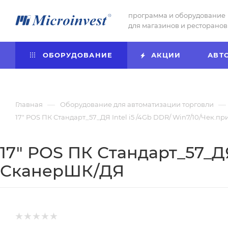
программа и оборудование
для магазинов и ресторанов
ОБОРУДОВАНИЕ
АКЦИИ
АВТ
—
—
Главная
Оборудование для автоматизации торговли
17" POS ПК Стандарт_57_ДЯ Intel i5 /4Gb DDR/ Win7/10/Чек.
17" POS ПК Стандарт_57_ДЯ
СканерШК/ДЯ