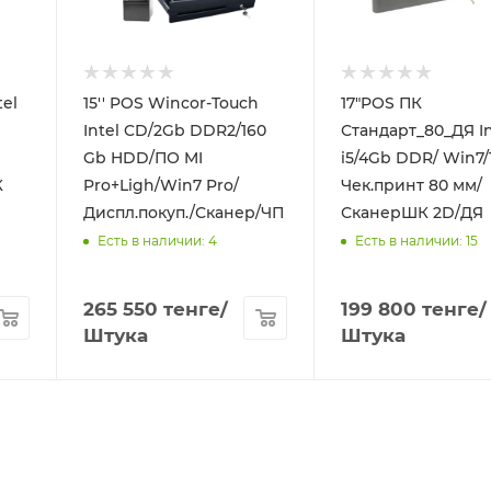
tel
15'' POS Wincor-Touch
17"POS ПК
Intel CD/2Gb DDR2/160
Стандарт_80_ДЯ Intel
Gb HDD/ПО MI
i5/4Gb DDR/ Win7/
К
Pro+Ligh/Win7 Pro/
Чек.принт 80 мм/
Диспл.покуп./Сканер/ЧП
СканерШК 2D/ДЯ
Есть в наличии: 4
Есть в наличии: 15
265 550
тенге
/
199 800
тенге
/
Штука
Штука