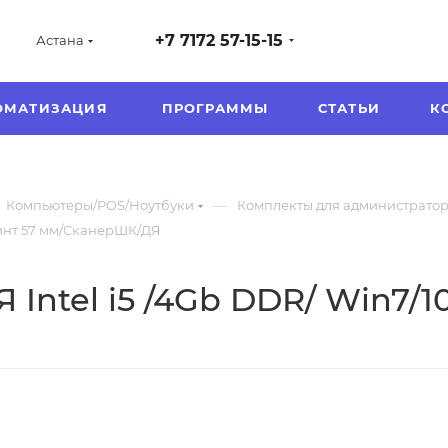
+7 7172 57-15-15
Астана
ОМАТИЗАЦИЯ
ПРОГРАММЫ
СТАТЬИ
К
—
Компьютеры/POS/Ноутбуки
Комплекты для администратор
принт 57 мм/СканерШК/ДЯ
 Intel i5 /4Gb DDR/ Win7/1