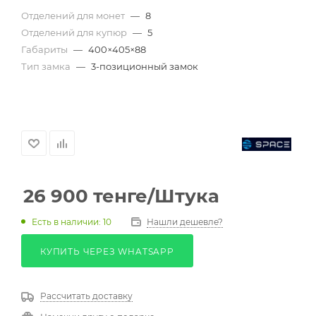
Отделений для монет
—
8
Отделений для купюр
—
5
Габариты
—
400×405×88
Тип замка
—
3-позиционный замок
26 900
тенге
/Штука
Есть в наличии: 10
Нашли дешевле?
КУПИТЬ ЧЕРЕЗ WHATSAPP
Рассчитать доставку