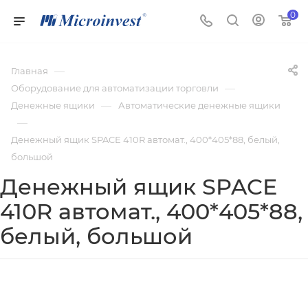
0
—
Главная
—
Оборудование для автоматизации торговли
—
Денежные ящики
Автоматические денежные ящики
—
Денежный ящик SPACE 410R автомат., 400*405*88, белый,
большой
Денежный ящик SPACE
410R автомат., 400*405*88,
белый, большой