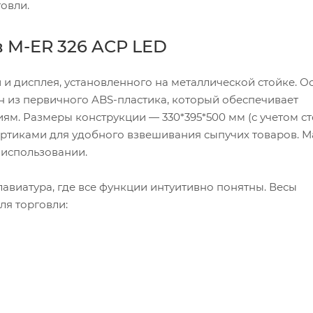
говли.
 M-ER 326 ACP LED
 и дисплея, установленного на металлической стойке. 
ен из первичного ABS-пластика, который обеспечивает
ям. Размеры конструкции — 330*395*500 мм (с учетом сто
ортиками для удобного взвешивания сыпучих товаров. М
в использовании.
авиатура, где все функции интуитивно понятны. Весы
я торговли: