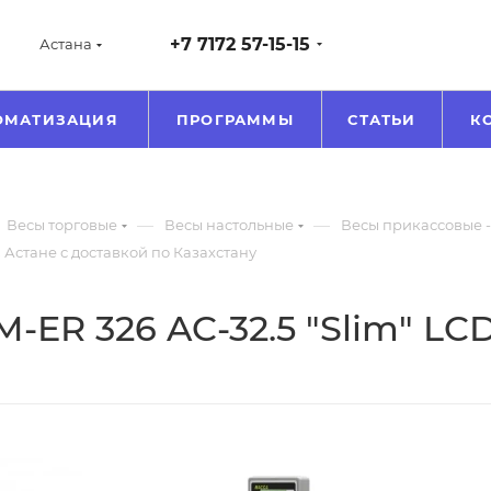
+7 7172 57-15-15
Астана
ОМАТИЗАЦИЯ
ПРОГРАММЫ
СТАТЬИ
К
—
—
Весы торговые
Весы настольные
Весы прикассовые 
в Астане с доставкой по Казахстану
ER 326 AC-32.5 "Slim" LCD