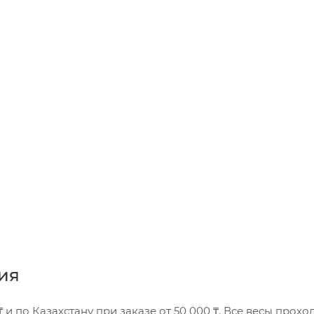
ия
₸ и по Казахстану при заказе от 50 000 ₸. Все весы прохо