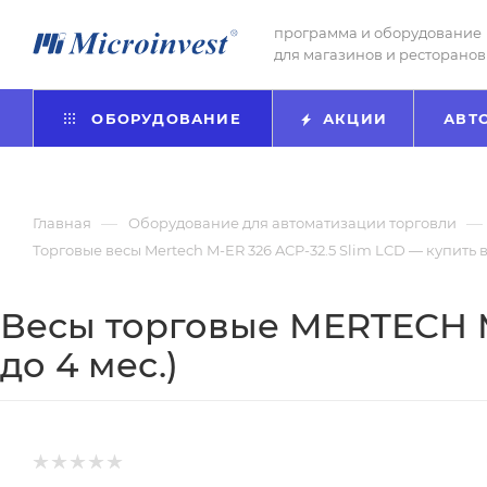
программа и оборудование
для магазинов и ресторанов
ОБОРУДОВАНИЕ
АКЦИИ
АВТ
—
—
Главная
Оборудование для автоматизации торговли
Торговые весы Mertech M-ER 326 ACP-32.5 Slim LCD — купить 
Весы торговые MERTECH M-
до 4 мес.)