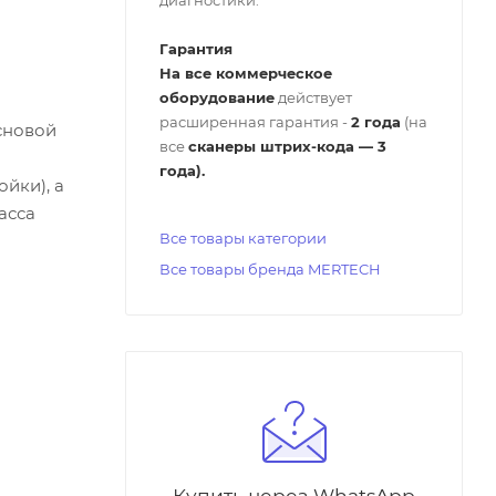
Гарантия
На все коммерческое
оборудование
действует
расширенная гарантия -
2 года
(на
Основой
все
сканеры штрих-кода — 3
года).
йки), а
асса
Все товары категории
Все товары бренда MERTECH
Купить через WhatsApp