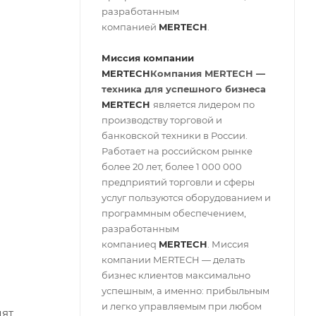
разработанным
компанией
MERTECH
.
Миссия компании
MERTECH
Компания MERTECH
—
техника для успешного бизнеса
MERTECH
является лидером по
производству торговой и
банковской техники в России.
Работает на российском рынке
более 20 лет, более 1 000 000
предприятий торговли и сферы
услуг пользуются оборудованием и
программным обеспечением,
разработанным
компаниеq
MERTECH
. Миссия
компании MERTECH — делать
бизнес клиентов максимально
успешным, а именно: прибыльным
и легко управляемым при любом
дят