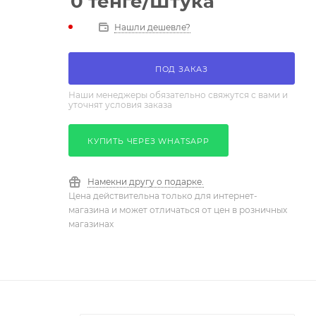
0
тенге
/Штука
Нашли дешевле?
ПОД ЗАКАЗ
Наши менеджеры обязательно свяжутся с вами и
уточнят условия заказа
КУПИТЬ ЧЕРЕЗ WHATSAPP
Намекни другу о подарке.
Цена действительна только для интернет-
магазина и может отличаться от цен в розничных
магазинах