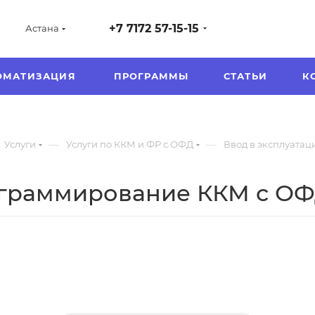
+7 7172 57-15-15
Астана
ОМАТИЗАЦИЯ
ПРОГРАММЫ
СТАТЬИ
К
—
—
Услуги
Услуги по ККМ и ФР с ОФД
Ввод в эксплуата
ограммирование ККМ с О