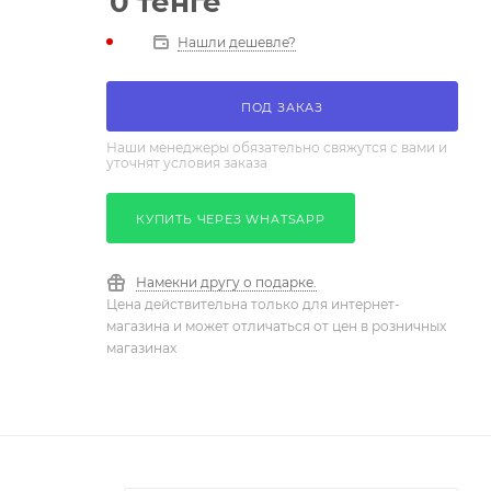
0
тенге
Нашли дешевле?
ПОД ЗАКАЗ
Наши менеджеры обязательно свяжутся с вами и
уточнят условия заказа
КУПИТЬ ЧЕРЕЗ WHATSAPP
Намекни другу о подарке.
Цена действительна только для интернет-
магазина и может отличаться от цен в розничных
магазинах