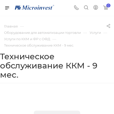
0
—
Главная
—
—
Оборудование для автоматизации торговли
Услуги
—
Услуги по ККМ и ФР с ОФД
Техническое обслуживание ККМ - 9 мес.
Техническое
обслуживание ККМ - 9
мес.