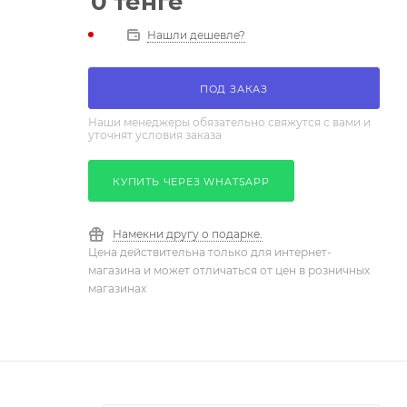
0
тенге
Нашли дешевле?
ПОД ЗАКАЗ
Наши менеджеры обязательно свяжутся с вами и
уточнят условия заказа
КУПИТЬ ЧЕРЕЗ WHATSAPP
Намекни другу о подарке.
Цена действительна только для интернет-
магазина и может отличаться от цен в розничных
магазинах