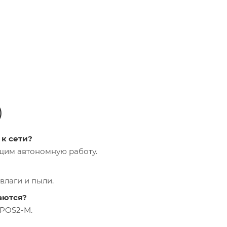
)
к сети?
щим автономную работу.
влаги и пыли.
аются?
 POS2-M.