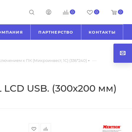
0
0
0
ОМПАНИЯ
ПАРТНЕРСТВО
КОНТАКТЫ
—
лючением к ПК (Микроинвест, 1С) (336*240)
 LCD USB. (300х200 мм)