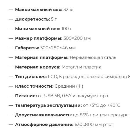
Максимальный вес:
32 кг
Дискретность:
5 г
Минимальный вес:
100 г
Размер платформы:
300×200 мм
Габариты:
300×280×46 мм
Материал платформы:
Нержавеющая сталь
Материал корпуса:
Металл и пластик
Тип дисплея:
LCD, 5 разрядов, размер символов 
Класс точности:
Средний (III)
Питание:
от USB 5В, 0.5А и аккумулятора
Температура эксплуатации:
от +5°C до +40°C
Допустимая влажность:
до 85% при температуре 
Атмосферное давление:
630...800 мм рт.ст.