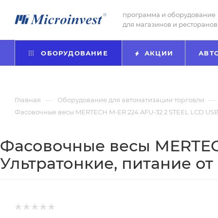
программа и оборудование
для магазинов и ресторанов
ОБОРУДОВАНИЕ
АКЦИИ
АВТ
—
—
Главная
Оборудование для автоматизации торговли
Фасовочные весы MERTECH M-ER 224 AFU-32.2 STEEL LCD USB.
Фасовочные весы MERTECH
Ультратонкие, питание от