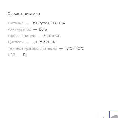
Характеристики
Питание
—
USB type B 5В, 0.5А
Аккумулятор
—
Есть
Производитель
—
MERTECH
Дисплей
—
LCD съемный
Температура эксплуатации
—
+5℃~+40℃
USB
—
Да