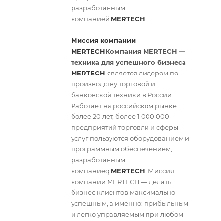
разработанным
компанией
MERTECH
.
Миссия компании
MERTECH
Компания MERTECH
—
техника для успешного бизнеса
MERTECH
является лидером по
производству торговой и
банковской техники в России.
Работает на российском рынке
более 20 лет, более 1 000 000
предприятий торговли и сферы
услуг пользуются оборудованием и
программным обеспечением,
разработанным
компаниеq
MERTECH
. Миссия
компании MERTECH — делать
бизнес клиентов максимально
успешным, а именно: прибыльным
и легко управляемым при любом