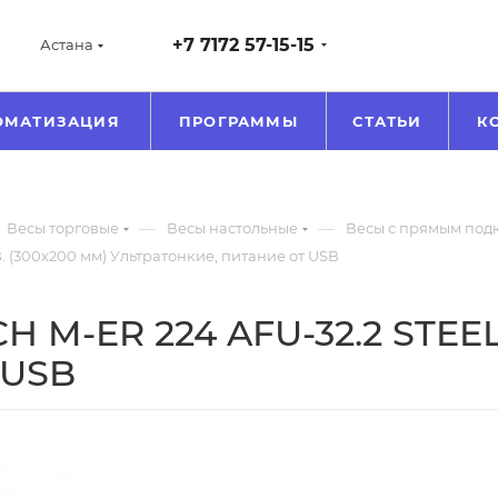
+7 7172 57-15-15
Астана
ОМАТИЗАЦИЯ
ПРОГРАММЫ
СТАТЬИ
К
—
—
Весы торговые
Весы настольные
Весы с прямым подк
 (300х200 мм) Ультратонкие, питание от USB
 M-ER 224 AFU-32.2 STEEL
 USB